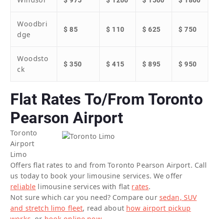
$ 975
$ 1200
$ 1500
$ 1800
Woodbri
$ 85
$ 110
$ 625
$ 750
dge
Woodsto
$ 350
$ 415
$ 895
$ 950
ck
Flat Rates To/From Toronto
Pearson Airport
Toronto
Airport
Limo
Offers flat rates to and from Toronto Pearson Airport. Call
us today to book your limousine services. We offer
reliable
limousine services with flat
rates
.
Not sure which car you need? Compare our
sedan, SUV
and stretch limo fleet
, read about
how airport pickup
works
, or
book online now
.