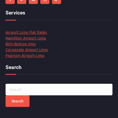
Services
Airport Limo Flat Rates
Hamilton Airport Limo
Billy Bishop limo
Corporate Airport Limo
Pearson Airport Limo
Search
S
e
a
r
c
h