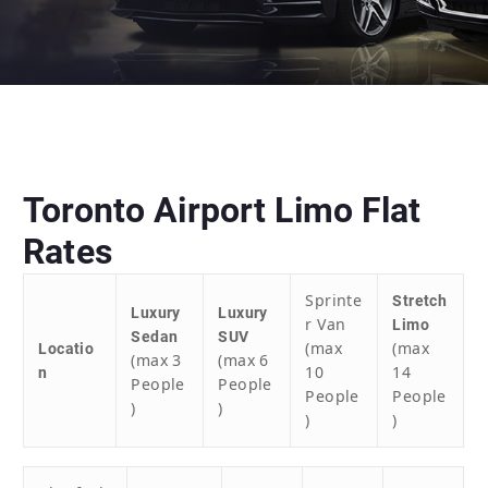
Toronto Airport Limo Flat
Rates
Sprinte
Stretch
Luxury
Luxury
r Van
Limo
Sedan
SUV
(max
(max
Locatio
(max 3
(max 6
10
14
n
People
People
People
People
)
)
)
)